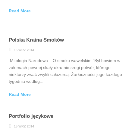
Read More
Polska Kraina Smoków
15 WRZ 2014
Mitologia Narodowa – O smoku wawelskim ”Był bowiem w
załomach pewnej skały okrutnie srogi potwór, którego
niektórzy zwać zwykli całożercą. Żarłoczności jego każdego
tygodnia według...
Read More
Portfolio językowe
15 WRZ 2014