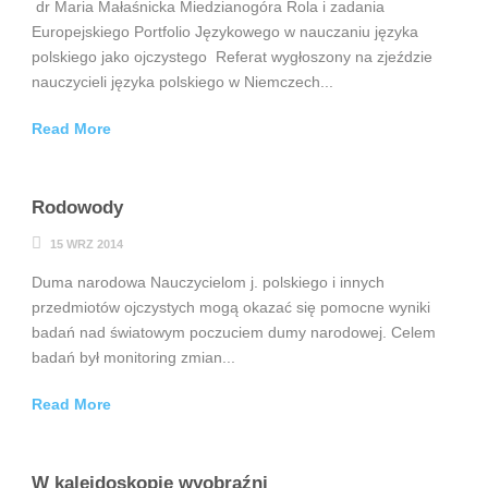
dr Maria Małaśnicka Miedzianogóra Rola i zadania
Europejskiego Portfolio Językowego w nauczaniu języka
polskiego jako ojczystego Referat wygłoszony na zjeździe
nauczycieli języka polskiego w Niemczech...
Read More
Rodowody
15 WRZ 2014
Duma narodowa Nauczycielom j. polskiego i innych
przedmiotów ojczystych mogą okazać się pomocne wyniki
badań nad światowym poczuciem dumy narodowej. Celem
badań był monitoring zmian...
Read More
W kalejdoskopie wyobraźni