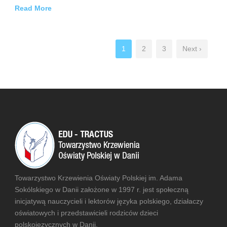
Read More
1
2
3
Next ›
Towarzystwo Krzewienia Oświaty Polskiej im. Adama
Sokólskiego w Danii założone w 1997 r. jest społeczną
inicjatywą nauczycieli i lektorów języka polskiego, działaczy
oświatowych i przedstawicieli rodziców dzieci
polskojęzycznych w Danii.