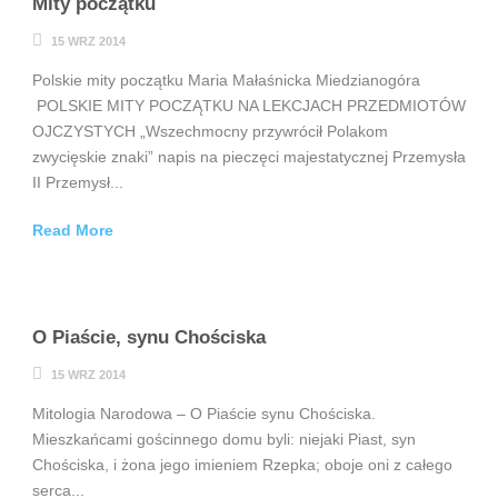
Mity początku
15 WRZ 2014
Polskie mity początku Maria Małaśnicka Miedzianogóra
POLSKIE MITY POCZĄTKU NA LEKCJACH PRZEDMIOTÓW
OJCZYSTYCH „Wszechmocny przywrócił Polakom
zwycięskie znaki” napis na pieczęci majestatycznej Przemysła
II Przemysł...
Read More
O Piaście, synu Chościska
15 WRZ 2014
Mitologia Narodowa – O Piaście synu Chościska.
Mieszkańcami gościnnego domu byli: niejaki Piast, syn
Chościska, i żona jego imieniem Rzepka; oboje oni z całego
serca...