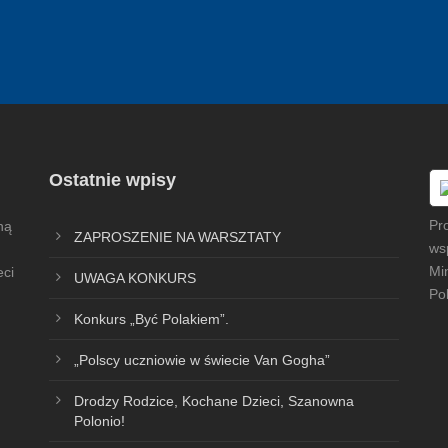
Ostatnie wpisy
Pr
ną
ZAPROSZENIE NA WARSZTATY
ws
Mi
eci
UWAGA KONKURS
Pol
Konkurs „Być Polakiem”.
„Polscy uczniowie w świecie Van Gogha”
Drodzy Rodzice, Kochane Dzieci, Szanowna
Polonio!