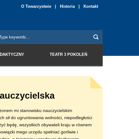
O Towarzystwie
|
Historia
|
Kontakt
YDAKTYCZNY
TEATR 3 POKOLEŃ
auczycielska
onem mi stanowisku nauczycielskim
h sił do ugruntowania wolności, niepodległości
łużyć będę, wszystkich obywateli kraju w równem
owiązki mego urzędu spełniać gorliwie i