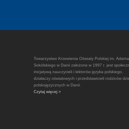
Towarzystwo Krzewienia Oświaty Polskiej im. Adama
Sokólskiego w Danii założone w 1997 r. jest społecz
inicjatywą nauczycieli i lektorów języka polskiego,
działaczy oświatowych i przedstawicieli rodziców dzi
polskojęzycznych w Danii.
Czytaj więcej >