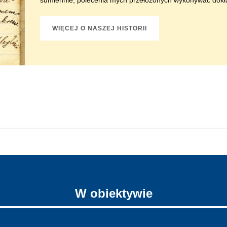
sumiennie, polecenia mych przełożonych wykonywać dokł
WIĘCEJ O NASZEJ HISTORII
W obiektywie