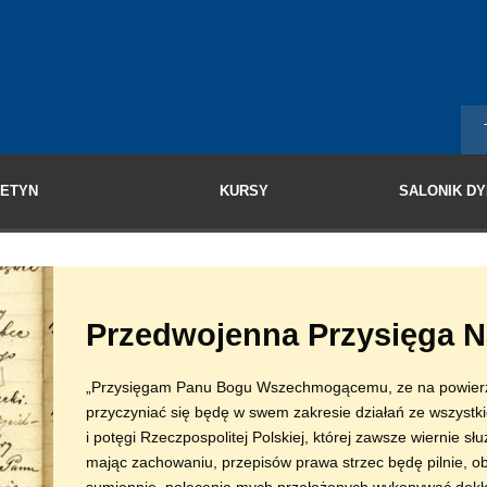
LETYN
KURSY
SALONIK D
Przedwojenna Przysięga N
„Przysięgam Panu Bogu Wszechmogącemu, ze na powierz
przyczyniać się będę w swem zakresie działań ze wszystkic
i potęgi Rzeczpospolitej Polskiej, której zawsze wiernie s
mając zachowaniu, przepisów prawa strzec będę pilnie, ob