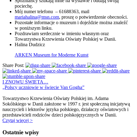
Spóźnialscy szukają mnie na wystawie i oddają swoją
pociechę.
Mój numer telefonu – 61688363, mail
mariahalina@msn.com
, proszę o potwierdzenie obecności.
Pozostałe informacje o muzeum i dojeździe można znaleźć
w poniższym linku.
Pozdrawiam serdecznie w imieniu własnym oraz
Towarzystwa Krzewienia Oświaty Polskiej w Danii.
Halina Dudzicz
ARKEN Museum for Moderne Kunst
Share Post:
I ZNOWU ŚWIĘTA…
„Polscy uczniowie w świecie Van Gogha”
Towarzystwo Krzewienia Oświaty Polskiej im. Adama
Sokólskiego w Danii założone w 1997 r. jest społeczną inicjatywą
nauczycieli i lektorów języka polskiego, działaczy oświatowych i
przedstawicieli rodziców dzieci polskojęzycznych w Danii.
Czytaj więcej >
Ostatnie wpisy