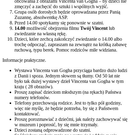
obcowania z obrazami Vincenta van Gogha – by dzieci nie
zmęczyć a zachęcić do sztuki i wspólnych wyjść.
Grupa osób dorosłych będzie oprowadzana przez Panią
Zuzannę, absolwentkę ASP.
Przed 14.00 spotykamy się ponownie w szatni.
14.00
możliwość obejrzenia filmu
Twój Vincent
lub
zwiedzanie na własną rękę.
Dzieci, które zechcą zakończyć zwiedzanie o 14.00 albo
trochę odpocząć, zapraszam na zewnątrz na krótką zabawę
ruchową, typu berek. Pomoc rodziców mile widziana.
Informacje praktyczne.
Wystawa Vincenta van Gogha przyciąga bardzo dużo ludzi
z Danii i spoza. Jednym słowem są tłumy. Od 50 lat nie
było tak dużej wystawy dzieł Vincenta van Gogha w tym
kraju ( 28 obrazów).
Proszę zapisać dzieciom młodszym (na rękach) Państwa
numery telefonów.
Telefony przechowują rodzice. Jest to tylko pół godziny,
więc nie myślę, że będzie potrzeba, by się z Państwem
kontaktować.
Proszę porozmawiać z dziećmi, jak należy zachowywać się
w muzeum i poprosić, by się mnie trzymały.
Dzieci zostaną odprowadzone do szatni.