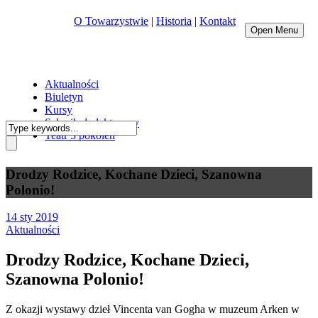
O Towarzystwie
|
Historia
|
Kontakt
Open Menu
Aktualności
Biuletyn
Kursy
Salonik dydaktyczny
Teatr 3 pokoleń
Drodzy Rodzice, Kochane Dzieci, Szanowna
Polonio!
14 sty 2019
Aktualności
Drodzy Rodzice, Kochane Dzieci,
Szanowna Polonio!
Z okazji wystawy dzieł Vincenta van Gogha w muzeum Arken w