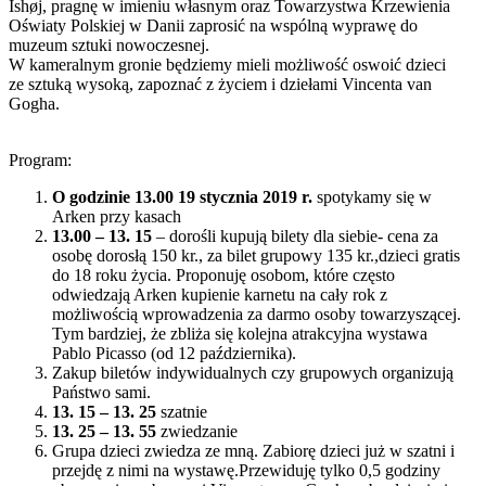
Ishøj, pragnę w imieniu własnym oraz Towarzystwa Krzewienia
Oświaty Polskiej w Danii zaprosić na wspólną wyprawę do
muzeum sztuki nowoczesnej.
W kameralnym gronie będziemy mieli możliwość oswoić dzieci
ze sztuką wysoką, zapoznać z życiem i dziełami Vincenta van
Gogha.
Program:
O godzinie 13.00 19 stycznia 2019 r.
spotykamy się w
Arken przy kasach
13.00 – 13. 15
– dorośli kupują bilety dla siebie- cena za
osobę dorosłą 150 kr., za bilet grupowy 135 kr.,dzieci gratis
do 18 roku życia. Proponuję osobom, które często
odwiedzają Arken kupienie karnetu na cały rok z
możliwością wprowadzenia za darmo osoby towarzyszącej.
Tym bardziej, że zbliża się kolejna atrakcyjna wystawa
Pablo Picasso (od 12 października).
Zakup biletów indywidualnych czy grupowych organizują
Państwo sami.
13. 15 – 13. 25
szatnie
13. 25 – 13. 55
zwiedzanie
Grupa dzieci zwiedza ze mną. Zabiorę dzieci już w szatni i
przejdę z nimi na wystawę.Przewiduję tylko 0,5 godziny