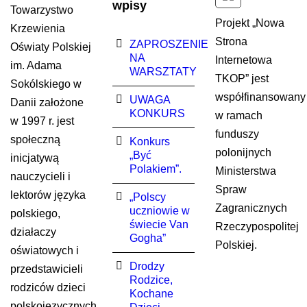
wpisy
Towarzystwo
Projekt „Nowa
Krzewienia
Strona
ZAPROSZENIE
Oświaty Polskiej
NA
Internetowa
im. Adama
WARSZTATY
TKOP” jest
Sokólskiego w
współfinansowany
UWAGA
Danii założone
KONKURS
w ramach
w 1997 r. jest
funduszy
społeczną
Konkurs
polonijnych
„Być
inicjatywą
Polakiem”.
Ministerstwa
nauczycieli i
Spraw
lektorów języka
„Polscy
Zagranicznych
uczniowie w
polskiego,
świecie Van
Rzeczypospolitej
działaczy
Gogha”
Polskiej.
oświatowych i
Drodzy
przedstawicieli
Rodzice,
rodziców dzieci
Kochane
polskojęzycznych