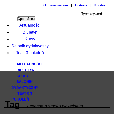
O Towarzystwie
|
Historia
|
Kontakt
Open Menu
Aktualności
Biuletyn
Kursy
Salonik dydaktyczny
Teatr 3 pokoleń
AKTUALNOŚCI
BIULETYN
KURSY
SALONIK
DYDAKTYCZNY
TEATR 3
POKOLEŃ
Tag
Legenda o smoku wawelskim