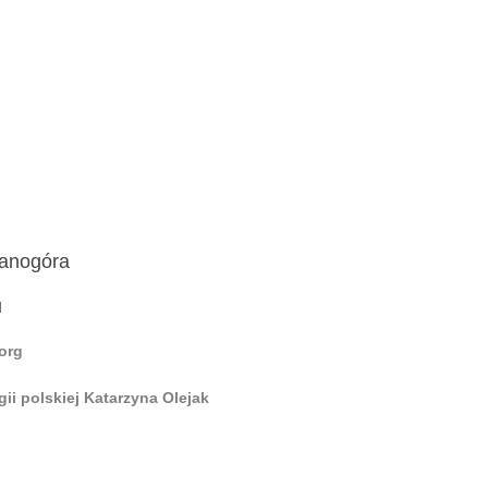
ianogóra
u
org
gii polskiej Katarzyna Olejak