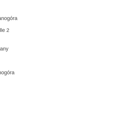
ianogóra
le 2
wany
nogóra