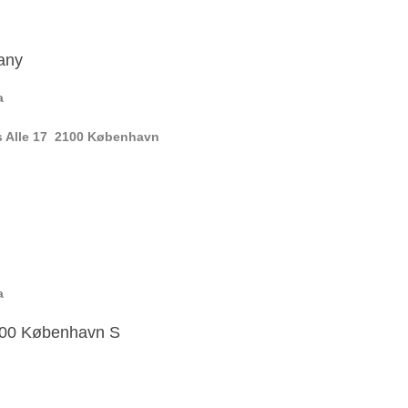
any
a
 Alle 17 2100 København
a
2300 København S