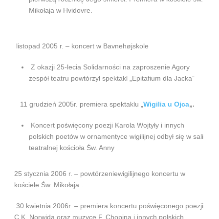
Mikołaja w Hvidovre.
listopad 2005 r. – koncert w Bavnehøjskole
Z okazji 25-lecia Solidarności na zaproszenie Agory
zespół teatru powtórzył spektakl „Epitafium dla Jacka”
11 grudzień 2005r. premiera spektaklu „
Wigilia u Ojca
„.
Koncert poświęcony poezji Karola Wojtyły i innych
polskich poetów w ornamentyce wigilijnej odbył się w sali
teatralnej kościoła Św. Anny
25 stycznia 2006 r. – powtórzeniewigilijnego koncertu w
kościele Św. Mikołaja .
30 kwietnia 2006r. – premiera koncertu poświęconego poezji
C.K. Norwida oraz muzyce F. Chopina i innych polskich