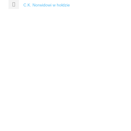
C.K. Norwidowi w hołdzie