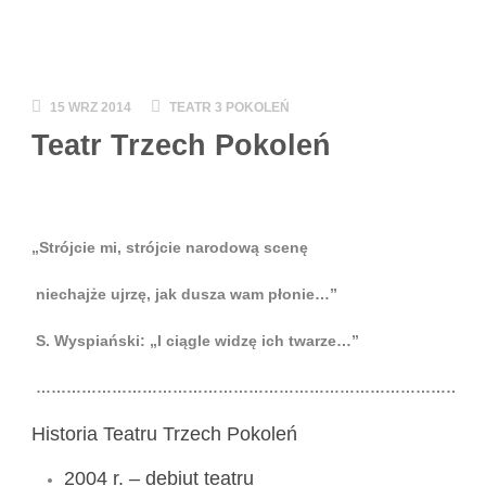
15 WRZ 2014
TEATR 3 POKOLEŃ
Teatr Trzech Pokoleń
„Strójcie mi, strójcie narodową scenę
niechajże ujrzę, jak dusza wam płonie…”
S. Wyspiański: „I ciągle widzę ich twarze…”
……………………………………………………………………………
Historia Teatru Trzech Pokoleń
2004 r. – debiut teatru