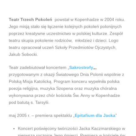
Teatr Trzech Pokoleń
powstał w Kopenhadze w 2004 roku.
Jego misją stało się łączenie kolejnych pokoleń polonijnych
poprzez kreatywne uczestnictwo w polskiej kulturze. Zespół
teatru skupia pokolenie rodziców, młodzież i dzieci. Logo
teatru opracował uczeń Szkoły Przedmiotów Ojczystych,
Jakub Sobocki.
Teatr zadebiutował koncertem „
Sakrostrofy
„,
przygotowanym z okazji Światowego Dnia Polonii wspólnie z
Polską Misja Katolicką. Program konceru wypełniła polska
poezja religijna, muzyka Szopena oraz muzyka chóralna
wykonywana przez chór kościoła Św. Anny w Kopenhadze
pod batutą s. Tarsylii.
maj 2005 r. – premiera spektaklu „
Epitafium dla Jacka
”
Koncert poświęcony twórczości Jacka Kaczmarskiego w
pierwszą rocznicę Jego śmierci. Premiera w kościele św.