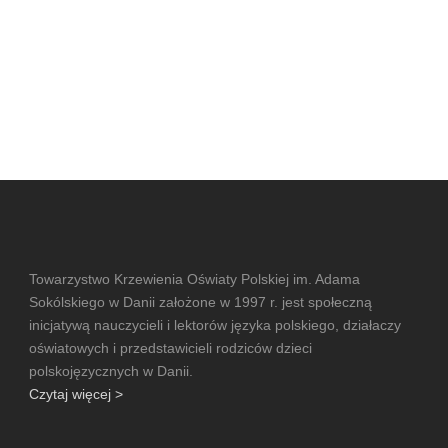
Towarzystwo Krzewienia Oświaty Polskiej im. Adama
Sokólskiego w Danii założone w 1997 r. jest społeczną
inicjatywą nauczycieli i lektorów języka polskiego, działaczy
oświatowych i przedstawicieli rodziców dzieci
polskojęzycznych w Danii.
Czytaj więcej >