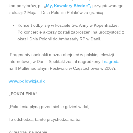
kompozytorów, pt.
„
My, Kawalery Błędne”,
przygotowanego
z okazji 2 Maja – Dnia Polonii i Polaków za granicą.
Koncert odbył się w kościele Św. Anny w Kopenhadze.
Po koncercie aktorzy zostali zaproszeni na uroczystość z
okazji Dnia Polonii do Ambasady RP w Danii.
Fragmenty spektakli można obejrzeć w polskiej telewizji
internetowej w Danii. Spektakl został nagrodzony I
nagrodą
na II Multi/medialnym Festiwalu w Częstochowie w 2007r.
www.polowizja.dk
„POKOLENIA”
„Pokolenia płyną przed siebie gdzieś w dal,
Te odchodzą, tamte przychodzą na bal.
W teatrze, na scenie