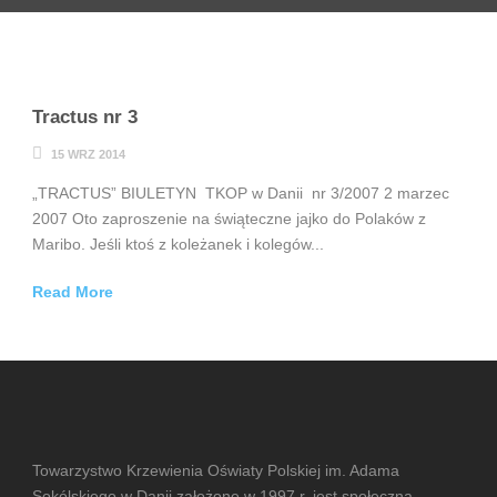
Tractus nr 3
15 WRZ 2014
„TRACTUS” BIULETYN TKOP w Danii nr 3/2007 2 marzec
2007 Oto zaproszenie na świąteczne jajko do Polaków z
Maribo. Jeśli ktoś z koleżanek i kolegów...
Read More
Towarzystwo Krzewienia Oświaty Polskiej im. Adama
Sokólskiego w Danii założone w 1997 r. jest społeczną