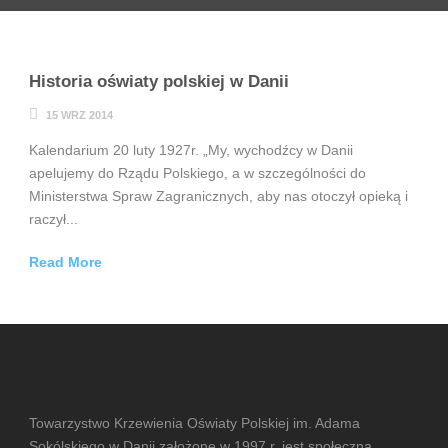
Historia oświaty polskiej w Danii
15 WRZ 2014
Kalendarium 20 luty 1927r. „My, wychodźcy w Danii
apelujemy do Rządu Polskiego, a w szczególności do
Ministerstwa Spraw Zagranicznych, aby nas otoczył opieką i
raczył...
Read More
Towarzystwo Krzewienia Oświaty Polskiej im. Adama
Sokólskiego w Danii założone w 1997 r. jest społeczną