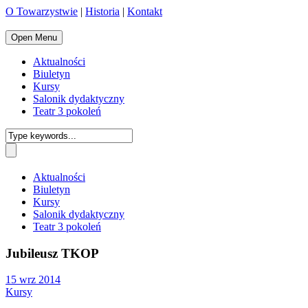
O Towarzystwie
|
Historia
|
Kontakt
Open Menu
Aktualności
Biuletyn
Kursy
Salonik dydaktyczny
Teatr 3 pokoleń
Aktualności
Biuletyn
Kursy
Salonik dydaktyczny
Teatr 3 pokoleń
Jubileusz TKOP
15 wrz 2014
Kursy