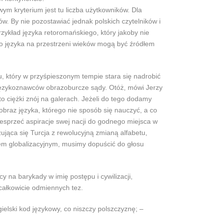
ym kryterium jest tu liczba użytkowników. Dla
w. By nie pozostawiać jednak polskich czytelników i
zykład języka retoromańskiego, który jakoby nie
ego języka na przestrzeni wieków mogą być źródłem
, który w przyśpieszonym tempie stara się nadrobić
h językoznawców obrazoburcze sądy. Otóż, mówi Jerzy
o ciężki znój na galerach. Jeżeli do tego dodamy
obraz języka, którego nie sposób się nauczyć, a co
wesprzeć aspiracje swej nacji do godnego miejsca w
jąca się Turcja z rewolucyjną zmianą alfabetu,
tem globalizacyjnym, musimy dopuścić do głosu
y na barykady w imię postępu i cywilizacji,
całkowicie odmiennych tez.
lski kod językowy, co niszczy polszczyznę; –