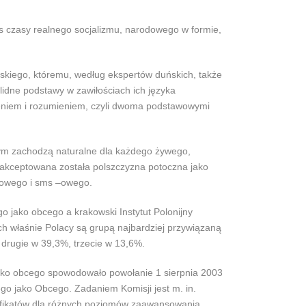
s czasy realnego socjalizmu, narodowego w formie,
skiego, któremu, według ekspertów duńskich, także
idne podstawy w zawiłościach ich języka
eniem i rozumieniem, czyli dwoma podstawowymi
 tym zachodzą naturalne dla każdego żywego,
zaakceptowana została polszczyzna potoczna jako
erowego i sms –owego.
o jako obcego a krakowski Instytut Polonijny
ch właśnie Polacy są grupą najbardziej przywiązaną
 drugie w 39,3%, trzecie w 13,6%.
ako obcego spowodowało powołanie 1 sierpnia 2003
go jako Obcego. Zadaniem Komisji jest m. in.
fikatów dla różnych poziomów zaawansowania.