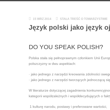
15 WRZ 2014
STAŁA TREŚĆ O TOWARZYSTWIE
Język polski jako język o
DO YOU SPEAK POLISH?
Polska stała się pełnoprawnym członkiem Unii Europe
polszczyzny w dwu aspektach:
· jako jednego z narzędzi kreowania zdolności swe
· jako jednego z narzędzi tworzących jednoczącą si
W literaturze dotyczącej zagadnienia konkurencyjn
kategorii współzależnych i współdecydujących o fak
1 kulturę narodu, postawy i preferowane wartości,