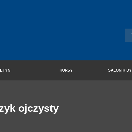
LETYN
KURSY
SALONIK D
ęzyk ojczysty