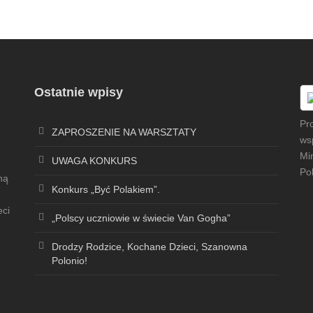
Ostatnie wpisy
Pr
ZAPROSZENIE NA WARSZTATY
ws
Mi
UWAGA KONKURS
Pol
ną
Konkurs „Być Polakiem”.
eci
„Polscy uczniowie w świecie Van Gogha”
Drodzy Rodzice, Kochane Dzieci, Szanowna
Polonio!