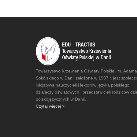
Towarzystwo Krzewienia Oświaty Polskiej im. Adama
Sokólskiego w Danii założone w 1997 r. jest społecz
inicjatywą nauczycieli i lektorów języka polskiego,
działaczy oświatowych i przedstawicieli rodziców dzi
polskojęzycznych w Danii.
Czytaj więcej >