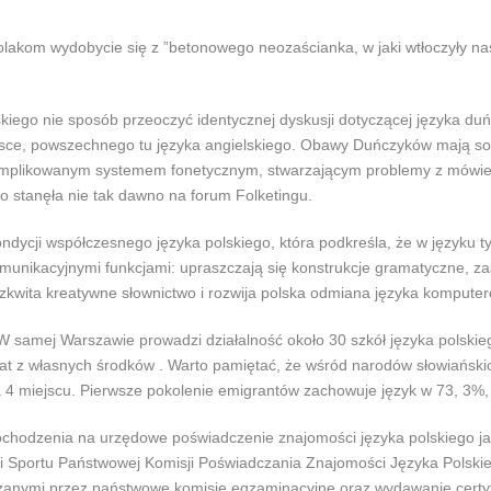
olakom wydobycie się z ”betonowego neozaścianka, w jaki wtłoczyły na
iego nie sposób przeoczyć identycznej dyskusji dotyczącej języka duń
olsce, powszechnego tu języka angielskiego. Obawy Duńczyków mają sol
skomplikowanym systemem fonetycznym, stwarzającym problemy z mówi
 stanęła nie tak dawno na forum Folketingu.
 kondycji współczesnego języka polskiego, która podkreśla, że w języku
omunikacyjnymi funkcjami: upraszczają się konstrukcje gramatyczne, 
ozkwita kreatywne słownictwo i rozwija polska odmiana języka komput
 W samej Warszawie prowadzi działalność około 30 szkół języka polskieg
 lat z własnych środków . Warto pamiętać, że wśród narodów słowiański
na 4 miejscu. Pierwsze pokolenie emigrantów zachowuje język w 73, 3%,
chodzenia na urzędowe poświadczenie znajomości języka polskiego j
 i Sportu Państwowej Komisji Poświadczania Znajomości Języka Polskie
nymi przez państwowe komisje egzaminacyjne oraz wydawanie certy