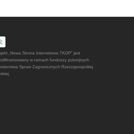
ojekt „Nowa Strona Internetowa TKOP” jest
półfinansowany w ramach funduszy polonijnych
nisterstwa Spraw Zagranicznych Rzeczypospolitej
skiej.