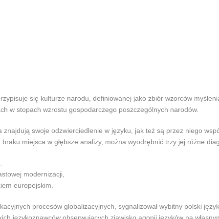
zypisuje się kulturze narodu, definiowanej jako zbiór wzorców myśleni
ach w stopach wzrostu gospodarczego poszczególnych narodów.
najdują swoje odzwierciedlenie w języku, jak też są przez niego wspó
z braku miejsca w głębsze analizy, można wyodrębnić trzy jej różne dia
,
astowej modernizacji,
kiem europejskim.
ikacyjnych procesów globalizacyjnych, sygnalizował wybitny polski języ
kich językoznawców obserwujących zjawisko agonii języków na własny