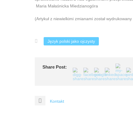
Maria Małaśnicka Miedzianogóra
(Artykuł z niewielkimi zmianami został wydrukowan
Język polski jako ojczysty
Share Post:
Kontakt