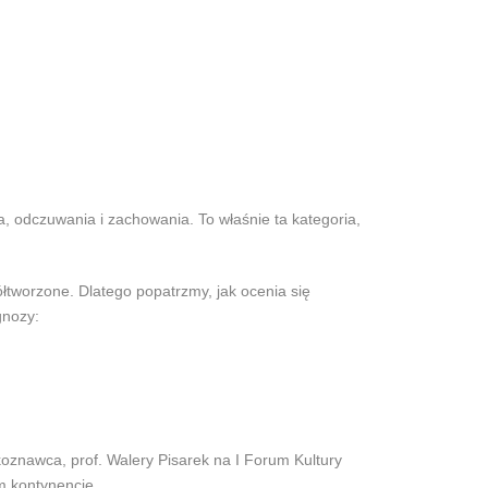
a, odczuwania i zachowania. To właśnie ta kategoria,
łtworzone. Dlatego popatrzmy, jak ocenia się
gnozy:
koznawca, prof. Walery Pisarek na I Forum Kultury
m kontynencie.