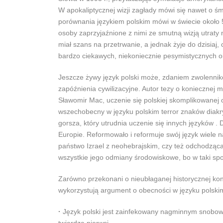
W apokaliptycznej wizji zagłady mówi się nawet o śm
porównania językiem polskim mówi w świecie około 50
osoby zaprzyjaźnione z nimi ze smutną wizją utraty
miał szans na przetrwanie, a jednak żyje do dzisia
bardzo ciekawych, niekoniecznie pesymistycznych o
Jeszcze żywy język polski może, zdaniem zwolennikó
zapóźnienia cywilizacyjne. Autor tezy o koniecznej
Sławomir Mac, uczenie się polskiej skomplikowanej o
wszechobecny w języku polskim terror znaków diakryt
gorsza, który utrudnia uczenie się innych języków 
Europie. Reformowało i reformuje swój język wiele 
państwo Izrael z neohebrajskim, czy też odchodząca
wszystkie jego odmiany środowiskowe, bo w taki sposó
Zarówno przekonani o nieubłaganej historycznej konie
wykorzystują argument o obecności w języku polskim
·
Język polski jest zainfekowany nagminnym snobowa