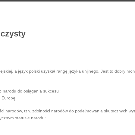
jczysty
jskiej, a język polski uzyskał rangę języka unijnego. Jest to dobry mo
go narodu do osiągania sukcesu
ę Europę.
ości narodów, tzn. zdolności narodów do podejmowania skutecznych wyz
tycznym statusie narodu: