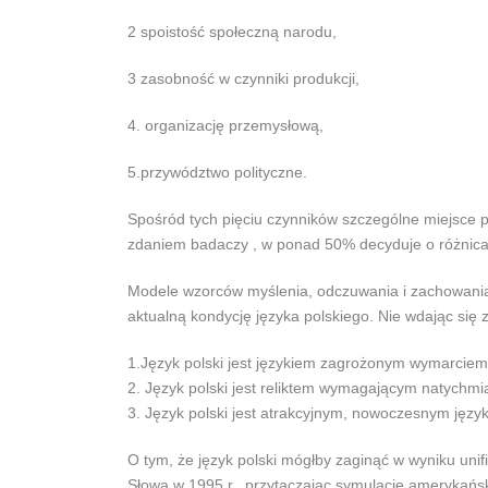
2 spoistość społeczną narodu,
3 zasobność w czynniki produkcji,
4. organizację przemysłową,
5.przywództwo polityczne.
Spośród tych pięciu czynników szczególne miejsce pr
zdaniem badaczy , w ponad 50% decyduje o różnic
Modele wzorców myślenia, odczuwania i zachowania z
aktualną kondycję języka polskiego. Nie wdając się 
1.Język polski jest językiem zagrożonym wymarciem
2. Język polski jest reliktem wymagającym natychmi
3. Język polski jest atrakcyjnym, nowoczesnym języ
O tym, że język polski mógłby zaginąć w wyniku unif
Słowa w 1995 r., przytaczając symulacje amerykańs