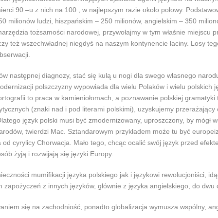
ierci 90 –u z nich na 100 , w najlepszym razie około połowy. Podstawow
 milionów ludzi, hiszpańskim – 250 milionów, angielskim – 350 milionó
 narzędzia tożsamości narodowej, przywołajmy w tym właśnie miejscu pr
j, czy też wszechwładnej niegdyś na naszym kontynencie łaciny. Losy t
bserwacji.
w następnej diagnozy, stać się kulą u nogi dla swego własnego narodu
 modernizacji polszczyzny wypowiada dla wielu Polaków i wielu polskic
rtografii to praca w kamieniołomach, a poznawanie polskiej gramatyki t
ycznych (znaki nad i pod literami polskimi), uzyskujemy przerażający 
. Dlatego język polski musi być zmodernizowany, uproszczony, by mógł 
narodów, twierdzi Mac. Sztandarowym przykładem może tu być europeizu
 od cyrylicy Chorwacja. Mało tego, chcąc ocalić swój język przed efek
b żyją i rozwijają się języki Europy.
czności mumifikacji języka polskiego jak i językowi rewolucjoniści, idąc
 zapożyczeń z innych języków, głównie z języka angielskiego, do dwu 
niem się na zachodniość, ponadto globalizacja wymusza wspólny, angie