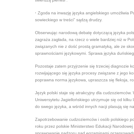
twierdzą pierwsi .
·
Zgoda na inwazję języka angielskiego umożliwia P
sowieckiego w treści” sądzą drudzy.
Obserwując narodową debatę dotyczącą języka polsk
zagraża zagłada, na rzecz o wiele bardziej niż w P
związanych nie z dość prostą gramatyką, ale ze 
sprawnościami językowymi. Sprawa języka duńskiego
Pozostaje zatem przyjrzenie się trzeciej diagnozie
rozwijającego się języka procesy związane z jego k
poprawna norma językowa, upraszcza się fleksja, r
Język polski staje się atrakcyjny dla cudzoziemców.
Uniwersytetu Jagiellońskiego utrzymuje się od kilku
do swego języka, a wśród innych nacji plasują się 
Zapotrzebowanie cudzoziemców i osób polskiego po
roku przez polskie Ministerstwo Edukacji Narodowej
sprawowanie nadzoru nad egzaminami przeprowadza