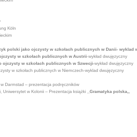
mieckim
y
ung Köln
ieckim
zyk polski jako ojczysty w szkołach publicznych w Danii- wyklad w
ojczysty w szkołach publicznych w Austrii
-wykład dwujęzyczny
o ojczysty w szkołach publicznych w Szwecji-
wykład dwujęzyczny
ojczysty w szkołach publicznych w Niemczech-wyklad dwujęzyczny
ski w Darmstad – prezentacja podręczników
, Uniwersytet w Kolonii – Prezentacja książki ,,
Gramatyka polska,,