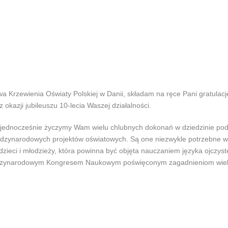
a Krzewienia Oświaty Polskiej w Danii, składam na ręce Pani gratulacj
okazji jubileuszu 10-lecia Waszej działalności.
ednocześnie życzymy Wam wielu chlubnych dokonań w dziedzinie podnos
iędzynarodowych projektów oświatowych. Są one niezwykle potrzebne w 
dzieci i młodzieży, która powinna być objęta nauczaniem języka ojczyst
ędzynarodowym Kongresem Naukowym poświęconym zagadnieniom wieloję