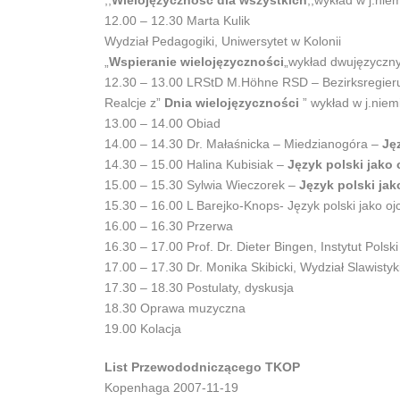
,,
Wielojęzyczność dla wszystkich
,,wykład w j.nie
12.00 – 12.30 Marta Kulik
Wydział Pedagogiki, Uniwersytet w Kolonii
„
Wspieranie wielojęzyczności
„wykład dwujęzyczn
12.30 – 13.00 LRStD M.Höhne RSD – Bezirksregier
Realcje z”
Dnia wielojęzyczności
” wykład w j.niem
13.00 – 14.00 Obiad
14.00 – 14.30 Dr. Małaśnicka – Miedzianogóra –
Ję
14.30 – 15.00 Halina Kubisiak –
Język polski jako 
15.00 – 15.30 Sylwia Wieczorek –
Język polski jak
15.30 – 16.00 L Barejko-Knops- Język polski jako 
16.00 – 16.30 Przerwa
16.30 – 17.00 Prof. Dr. Dieter Bingen, Instytut Pol
17.00 – 17.30 Dr. Monika Skibicki, Wydział Slawistyki
17.30 – 18.30 Postulaty, dyskusja
18.30 Oprawa muzyczna
19.00 Kolacja
List Przewododniczącego TKOP
Kopenhaga 2007-11-19