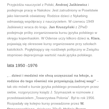
Przyjeżdża nauczyciel z Polski,
Andrzej Jaśkiewicz
i
podejmuje pracę w Nakskov. Jest zatrudniony w Poselstwie
jako kierownik oświatowy. Rodzice dzieci z Nykøbing
odmawiają współpracy z nauczycielem. W czerwcu 1949
Jaśkiewicz wraca do kraju.
Jan Kruszyński
z ZPwD
podejmuje próby zorganizowania kursu języka polskiego w
okręgu kopenhaskim. W Odense uczy kilkoro dzieci
s. Klara
,
pojawiają się okresowe kursy organizowane przy szkołach
katolickich. Pogłębiający się rozdźwięk polityczny w Związku
stopniowo deprecjonuje wartość nauki języka polskiego.
lata 1950 -1976
„…
dzieci i modzież nie chcą uczęszczać na lekcje, a
rodzice do tego również nie przywiązują żadnej wagi”
–
tak oto mówił o kursie języka polskiego prowadzonym przez
siebie, rozgoryczony ksiądz J. Szymaszek w rozmowie z
przedstawicielem „Towarzystwa Polonia”. Był to rok 1956.
Rozpadały się kolejno kursy prowadzone przez
W.