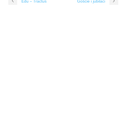
Edu – Tractus
Goście i jubilaci