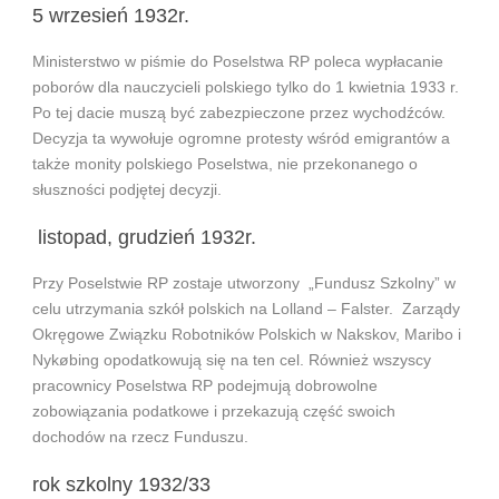
5 wrzesień 1932r.
Ministerstwo w piśmie do Poselstwa RP poleca wypłacanie
poborów dla nauczycieli polskiego tylko do 1 kwietnia 1933 r.
Po tej dacie muszą być zabezpieczone przez wychodźców.
Decyzja ta wywołuje ogromne protesty wśród emigrantów a
także monity polskiego Poselstwa, nie przekonanego o
słuszności podjętej decyzji.
listopad, grudzień 1932r.
Przy Poselstwie RP zostaje utworzony „Fundusz Szkolny” w
celu utrzymania szkół polskich na Lolland – Falster. Zarządy
Okręgowe Związku Robotników Polskich w Nakskov, Maribo i
Nykøbing opodatkowują się na ten cel. Również wszyscy
pracownicy Poselstwa RP podejmują dobrowolne
zobowiązania podatkowe i przekazują część swoich
dochodów na rzecz Funduszu.
rok szkolny 1932/33