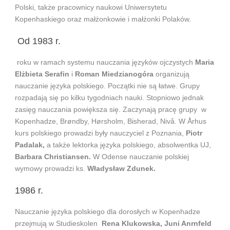
Polski, także pracownicy naukowi Uniwersytetu
Kopenhaskiego oraz małżonkowie i małżonki Polaków.
Od 1983 r.
roku w ramach systemu nauczania języków ojczystych
Maria
Elżbieta Serafin
i
Roman Miedzianogóra
organizują
nauczanie języka polskiego. Początki nie są łatwe. Grupy
rozpadają się po kilku tygodniach nauki. Stopniowo jednak
zasięg nauczania powiększa się. Zaczynają pracę grupy w
Kopenhadze, Brøndby, Hørsholm, Bisherad, Nivå. W Århus
kurs polskiego prowadzi były nauczyciel z Poznania,
Piotr
Padalak,
a także lektorka języka polskiego, absolwentka UJ,
Barbara Christiansen.
W Odense nauczanie polskiej
wymowy prowadzi ks.
Władysław
Zdunek.
1986 r.
Nauczanie języka polskiego dla dorosłych w Kopenhadze
przejmują w Studieskolen
Rena Klukowska,
Juni Anrnfeld