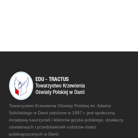
Towarzystwo Krzewienia Oświaty Polskiej im. Adama
Sokólskiego w Danii założone w 1997 r. jest społeczną
inicjatywą nauczycieli i lektorów języka polskiego, działaczy
oświatowych i przedstawicieli rodziców dzieci
polskojęzycznych w Danii.