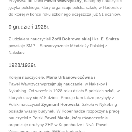
Przybywa do Danii
Paweł Wawrzyczny
, następny nauczyciel
języka polskiego, który organizuje polską szkołę w Haderslev,
do której w końcu roku szkolnego uczęszcza już 51 uczniów.
9 grudzień 1928r.
Z udziałem nauczycieli
Zofii Dobrowolskiej
i ks.
E. Smitza
powstaje SMP – Stowarzyszenie Młodzieży Polskiej z
Nakskov.
1928/1929r.
Kolejni nauczyciele,
Maria Urbanowiczówna
i
Paweł Wawrzycznyprzejmują nauczanie w Nakskov i
Nykøbing. Od września 1928 roku działa 5 polskich szkół, w
których uczy się 515 dzieci. Pracuje tam także przybyły z
Polski nauczyciel
Zygmunt Horowski
. Szkoła w Nykøbing
posiada własny budynek. W Kopenhadze rozpoczyna pracę
nauczyciel z Polski
Paweł Mania
, który równocześnie
organizuje drużyny ZHP w Kopenhadze i Nivå. Paweł
Wawrzyczny patronuje SMP w Haderslev.