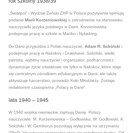
rok szkolny 1938/39
„Światpol” i Wydział Żeński ZHP w Polsce pozytywnie opiniują
podanie
Marii Korzeniowskiej
o zatrudnienie na stanowisku
nauczycielki języka polskiego w Danii. Korzeniowska
podejmuje pracę w szkole w Maribo i Nykøbing.
Do Danii przyjeżdża z Polski nauczyciel,
Adam R. Sokólski
i
podejmuje pracę w Nakskov i Græshave. Sokólski, wielki
patriota, wybitny nauczyciel i organizator, podharcmistrz,
dynamizuje życie oświatowe nie tylko w Nakskov, które staje
się centralnym ośrodkiem edukacyjnym w Danii, ale także
aktywizuje harcerstwo, prowadzi Koło Młodzieży. Zostaje
redaktorem czasopisma „Polacy w Danii”.
lata 1940 – 1945
W 1940 wojska niemieckie zajmują Danię. Polscy
nauczyciele: M. Korzeniowska – Godłowska, W. Godłowski, A.
Sokólski i W. Gemborys pozostają wyłącznie na utrzymaniu
ZPwD. Ich sytuacja materialna staje się wyjątkowo trudna. Od