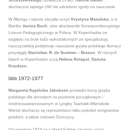
Strzeszewskiego,
działacza ZPwD,
Halinie Damm
,
słuchaczce tajnego UW nie udzielono zgody na nauczanie.
W Ålborgu i rejonie zaczęła uczyć
Krystyna Masalska
, a w
Maribo
Janina Buch
, obie absolwentki Korespondencyjnego
Liceum Pedagogicznego w Polsce. W Kopenhadze ze
względu na brak ludzi wykształconych ze specjalizacją
nauczycielską podejmuje nauczanie języka polskiego tłumacz
przysięgły
Stanisław. R. de Summer
–
Brason
. W różnych
latach w Kopenhadze uczą
Helena Rotapel
,
Danuta
Knudsen.
lata 1972-1977
Margareta Kępińska Jakobsen
prowadzi kursy języka
polskiego dla dorosłych na poziomie początkowym i
średniozaawansowanym w Lyngby Taarbæk Aftenskole.
Wśród słuchaczy są reprezentanci kilku pokoleń emigrantów
polskich, a także rodowici Duńczycy.
Od września 1973 na Lolland Falster zaczyna uczyć