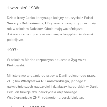
1 wrzesień 1936r.
Dzieło Ireny Janke kontynuuje kolejny nauczyciel z Polski,
Seweryn Dublasiewicz
, który wraz z żoną uczy przez cały
rok w szkole w Nakskov. Oboje mają wcześniejsze
doświadczenia z pracy oświatowej w belgijskim środowisku
polonijnym.
1937r.
W szkole w Maribo rozpoczyna nauczanie
Zygmunt
Piotrowski
.
Ministerstwo angażuje do pracy w Danii, poleconego przez
ZHP, hm
Władysława R. Godłowskiego
, jednego z
najwybitniejszych nauczycieli i działaczy harcerskich w Danii.
Pełni on funkcję tzw. nauczyciela objazdowego.
Współorganizuje ZHP i redaguje harcerski biuletyn.