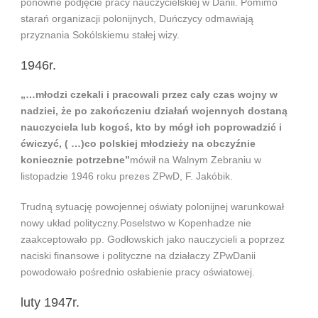
ponowne podjęcie pracy nauczycielskiej w Danii. Pomimo
starań organizacji polonijnych, Duńczycy odmawiają
przyznania Sokólskiemu stałej wizy.
1946r.
„…młodzi czekali i pracowali przez caly czas wojny w
nadziei, że po zakończeniu działań wojennych dostaną
nauczyciela lub kogoś, kto by mógł ich poprowadzić i
ćwiczyć, ( …)co polskiej młodzieży na obczyźnie
koniecznie potrzebne”
mówił na Walnym Zebraniu w
listopadzie 1946 roku prezes ZPwD, F. Jakóbik.
Trudną sytuację powojennej oświaty polonijnej warunkował
nowy układ polityczny.Poselstwo w Kopenhadze nie
zaakceptowało pp. Godłowskich jako nauczycieli a poprzez
naciski finansowe i polityczne na działaczy ZPwDanii
powodowało pośrednio osłabienie pracy oświatowej.
luty 1947r.