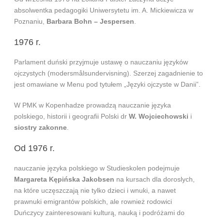
absolwentka pedagogiki Uniwersytetu im. A. Mickiewicza w
Poznaniu,
Barbara Bohn – Jespersen
.
1976 r.
Parlament duński przyjmuje ustawę o nauczaniu języków
ojczystych (modersmålsundervisning). Szerzej zagadnienie to
jest omawiane w Menu pod tytułem „Języki ojczyste w Danii”.
W PMK w Kopenhadze prowadzą nauczanie języka
polskiego, historii i geografii Polski dr
W. Wojciechowski
i
siostry zakonne
.
Od 1976 r.
nauczanie języka polskiego w Studieskolen podejmuje
Margareta Kępińska Jakobsen
na kursach dla doroslych,
na które uczęszczają nie tylko dzieci i wnuki, a nawet
prawnuki emigrantów polskich, ale rownież rodowici
Duńczycy zainteresowani kulturą, nauką i podróżami do