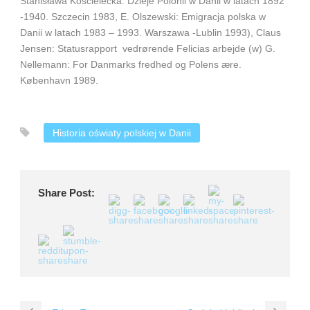
Stanisława Kościelecka: Dzieje Polonii w Danii w latach 1892
-1940. Szczecin 1983, E. Olszewski: Emigracja polska w
Danii w latach 1983 – 1993. Warszawa -Lublin 1993), Claus
Jensen: Statusrapport vedrørende Felicias arbejde (w) G.
Nellemann: For Danmarks fredhed og Polens ære.
København 1989.
Historia oświaty polskiej w Danii
Share Post: