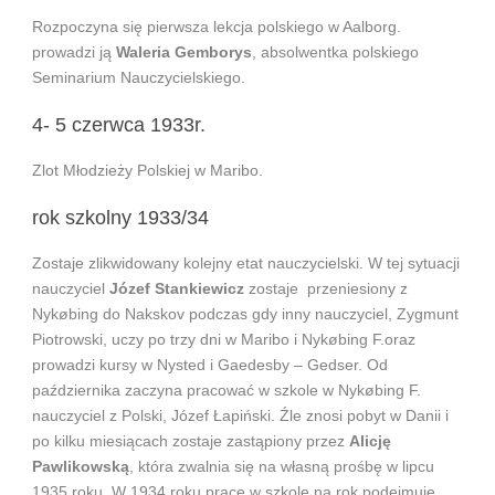
Rozpoczyna się pierwsza lekcja polskiego w Aalborg.
prowadzi ją
Waleria Gemborys
, absolwentka polskiego
Seminarium Nauczycielskiego.
4- 5 czerwca 1933r.
Zlot Młodzieży Polskiej w Maribo.
rok szkolny 1933/34
Zostaje zlikwidowany kolejny etat nauczycielski. W tej sytuacji
nauczyciel
Józef Stankiewicz
zostaje przeniesiony z
Nykøbing do Nakskov podczas gdy inny nauczyciel, Zygmunt
Piotrowski, uczy po trzy dni w Maribo i Nykøbing F.oraz
prowadzi kursy w Nysted i Gaedesby – Gedser. Od
października zaczyna pracować w szkole w Nykøbing F.
nauczyciel z Polski, Józef Łapiński. Źle znosi pobyt w Danii i
po kilku miesiącach zostaje zastąpiony przez
Alicję
Pawlikowską
, która zwalnia się na własną prośbę w lipcu
1935 roku. W 1934 roku pracę w szkole na rok podejmuje