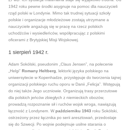
1942 roku pewne środki asygnuje na pomoc dla nauczycieli
rząd polski w Londynie. Mimo tak trudnej sytuacji szkoły
polskie i organizacje młodzieżowe zostają utrzymane a
nauczyciele angażują się w pracę na rzecz polskich
uchodźców i wysiedleńców, współpracując z polskimi
oficerami z Brytyjskiej Misji Wojskowej.
1 sierpień 1942 r.
Adam Sokólski, pseudonim „Claus Jensen”, na polecenie
„Helgi”
Romany Heltberg
, lektorki języka polskiego na
uniwersytecie w Kopenhadze, przystępuje do tworzenia tajnej
organizacji polskiego ruchu oporu w Danii „Felicja”. Wstępują
do niej także Jego uczniowie. Organizują trasy przerzutowe
dla polskich jeńców zbiegłych z niemieckich obozów,
prowadzą rozpoznanie sił i ruchów wojsk wroga, nawiązują
łączność z Londynem. W
październiku 1943
roku Sokólski,
ostrzeżony przez łącznika po serii aresztowań, przedostaje
się do Szwecji. Po wojnie podejmuje usilne starania o